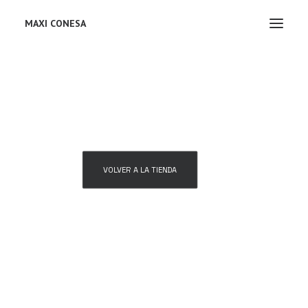
MAXI CONESA
Tu carrito está vacío.
VOLVER A LA TIENDA